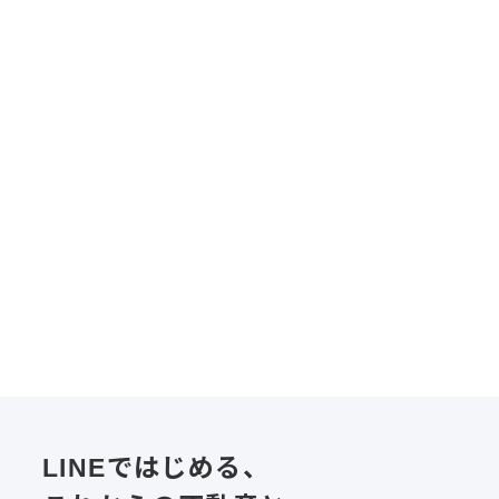
売買
泉区根白石
泉区根白石_無印良品の家
家族も空気もゆるやかにつながる「無
印良品の家 木の家」
#読みもの
#仙台
LINEではじめる、